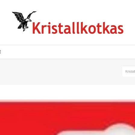
t
Krista