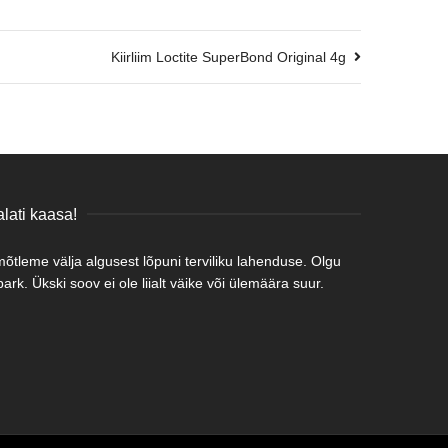
Kiirliim Loctite SuperBond Original 4g
lati kaasa!
tleme välja algusest lõpuni terviliku lahenduse. Olgu
rk. Ükski soov ei ole liialt väike või ülemäära suur.