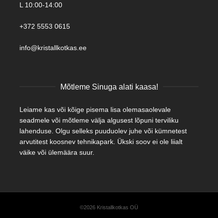
L 10:00-14:00
+372 5553 0615
info@kristallkotkas.ee
Mõtleme Sinuga alati kaasa!
Leiame kas või kõige pisema lisa olemasaolevale
seadmele või mõtleme välja algusest lõpuni terviliku
lahenduse. Olgu selleks puuduolev juhe või kümnetest
arvutitest koosnev tehnikapark. Ükski soov ei ole liialt
väike või ülemäära suur.
©2026 Kristallkotkas OÜ