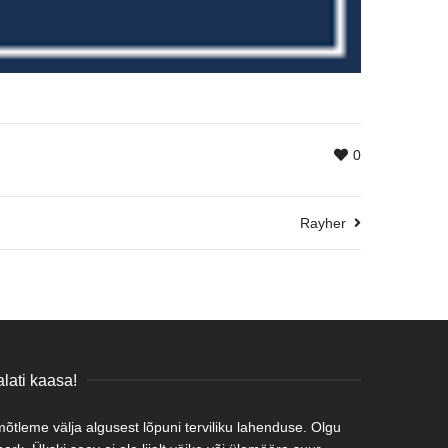
0
Rayher
lati kaasa!
tleme välja algusest lõpuni terviliku lahenduse. Olgu