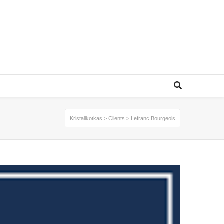
Kristallkotkas
>
Clients
>
Lefranc Bourgeois