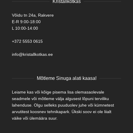
Kristallkotkas
Võidu tn 24a, Rakvere
E-R 9:00-18:00
L 10:00-14:00
+372 5553 0615
info@kristallkotkas.ee
Mõtleme Sinuga alati kaasa!
Leiame kas või kõige pisema lisa olemasaolevale
seadmele või mõtleme välja algusest lõpuni terviliku
lahenduse. Olgu selleks puuduolev juhe või kümnetest
arvutitest koosnev tehnikapark. Ükski soov ei ole liialt
väike või ülemäära suur.