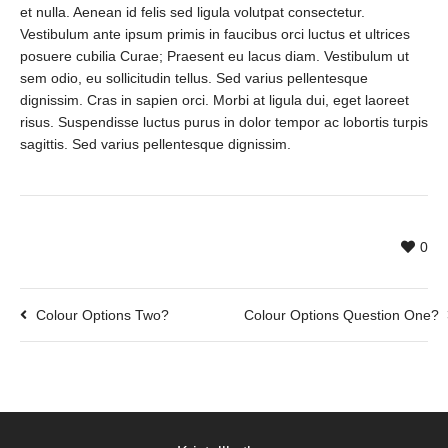
et nulla. Aenean id felis sed ligula volutpat consectetur.
Vestibulum ante ipsum primis in faucibus orci luctus et ultrices
posuere cubilia Curae; Praesent eu lacus diam. Vestibulum ut
sem odio, eu sollicitudin tellus. Sed varius pellentesque
dignissim. Cras in sapien orci. Morbi at ligula dui, eget laoreet
risus. Suspendisse luctus purus in dolor tempor ac lobortis turpis
sagittis. Sed varius pellentesque dignissim.
0
Colour Options Two?
Colour Options Question One?