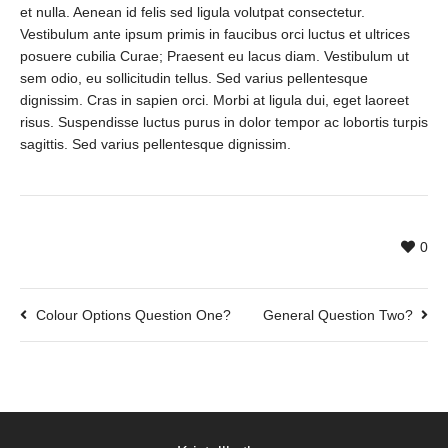
et nulla. Aenean id felis sed ligula volutpat consectetur.
Vestibulum ante ipsum primis in faucibus orci luctus et ultrices
posuere cubilia Curae; Praesent eu lacus diam. Vestibulum ut
sem odio, eu sollicitudin tellus. Sed varius pellentesque
dignissim. Cras in sapien orci. Morbi at ligula dui, eget laoreet
risus. Suspendisse luctus purus in dolor tempor ac lobortis turpis
sagittis. Sed varius pellentesque dignissim.
0
Colour Options Question One?
General Question Two?