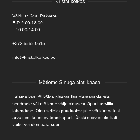
Kristallkotkas
Võidu tn 24a, Rakvere
E-R 9:00-18:00
L 10:00-14:00
+372 5553 0615
info@kristallkotkas.ee
Mõtleme Sinuga alati kaasa!
Leiame kas või kõige pisema lisa olemasaolevale
seadmele või mõtleme välja algusest lõpuni terviliku
lahenduse. Olgu selleks puuduolev juhe või kümnetest
arvutitest koosnev tehnikapark. Ükski soov ei ole liialt
väike või ülemäära suur.