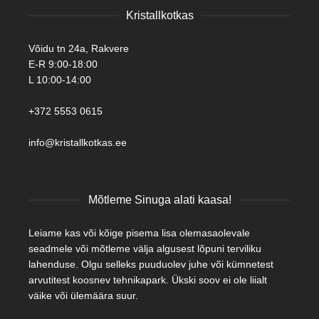
Kristallkotkas
Võidu tn 24a, Rakvere
E-R 9:00-18:00
L 10:00-14:00
+372 5553 0615
info@kristallkotkas.ee
Mõtleme Sinuga alati kaasa!
Leiame kas või kõige pisema lisa olemasaolevale
seadmele või mõtleme välja algusest lõpuni terviliku
lahenduse. Olgu selleks puuduolev juhe või kümnetest
arvutitest koosnev tehnikapark. Ükski soov ei ole liialt
väike või ülemäära suur.