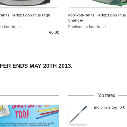
-ranits Herlitz Loop Plus High
Koolikott-ranits Herlitz Loop Pl
Changer
a koolikotid
Ranitsad ja koolikotid
€
0.00
FER ENDS MAY 20TH 2013.
Top rated
Tindipliiats Signo 0