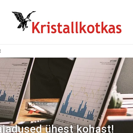
t
ajadused ühest kohast!