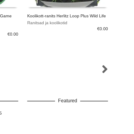
us Game
Koolikott-ranits Herlitz Loop Plus Wild Life
Õlipastel
Ranitsad ja koolikotid
Kunsti- j
€
0.00
õlipastell
€
0.00
Featured
.5