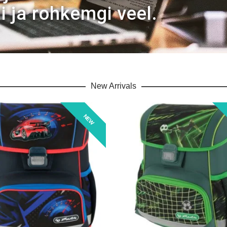
ni ja rohkemgi veel.
New Arrivals
NEW