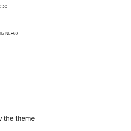
 CDC-
flo NLF60
ow the theme