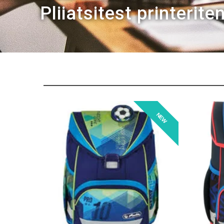
Pliiatsitest printerite
NEW