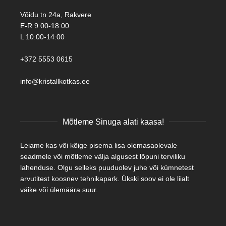
Võidu tn 24a, Rakvere
E-R 9:00-18:00
L 10:00-14:00
+372 5553 0615
info@kristallkotkas.ee
Mõtleme Sinuga alati kaasa!
Leiame kas või kõige pisema lisa olemasaolevale
seadmele või mõtleme välja algusest lõpuni terviliku
lahenduse. Olgu selleks puuduolev juhe või kümnetest
arvutitest koosnev tehnikapark. Ükski soov ei ole liialt
väike või ülemäära suur.