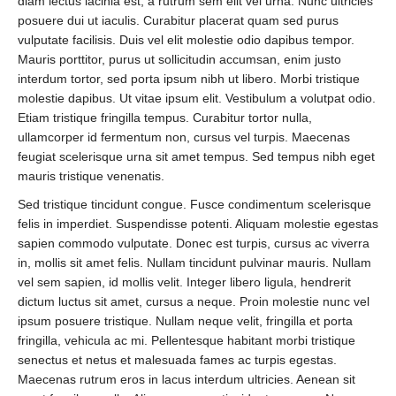
diam lectus lacinia est, a rutrum sem elit vel urna. Nunc ultricies
posuere dui ut iaculis. Curabitur placerat quam sed purus
vulputate facilisis. Duis vel elit molestie odio dapibus tempor.
Mauris porttitor, purus ut sollicitudin accumsan, enim justo
interdum tortor, sed porta ipsum nibh ut libero. Morbi tristique
molestie dapibus. Ut vitae ipsum elit. Vestibulum a volutpat odio.
Etiam tristique fringilla tempus. Curabitur tortor nulla,
ullamcorper id fermentum non, cursus vel turpis. Maecenas
feugiat scelerisque urna sit amet tempus. Sed tempus nibh eget
mauris tristique venenatis.
Sed tristique tincidunt congue. Fusce condimentum scelerisque
felis in imperdiet. Suspendisse potenti. Aliquam molestie egestas
sapien commodo vulputate. Donec est turpis, cursus ac viverra
in, mollis sit amet felis. Nullam tincidunt pulvinar mauris. Nullam
vel sem sapien, id mollis velit. Integer libero ligula, hendrerit
dictum luctus sit amet, cursus a neque. Proin molestie nunc vel
ipsum posuere tristique. Nullam neque velit, fringilla et porta
fringilla, vehicula ac mi. Pellentesque habitant morbi tristique
senectus et netus et malesuada fames ac turpis egestas.
Maecenas rutrum eros in lacus interdum ultricies. Aenean sit