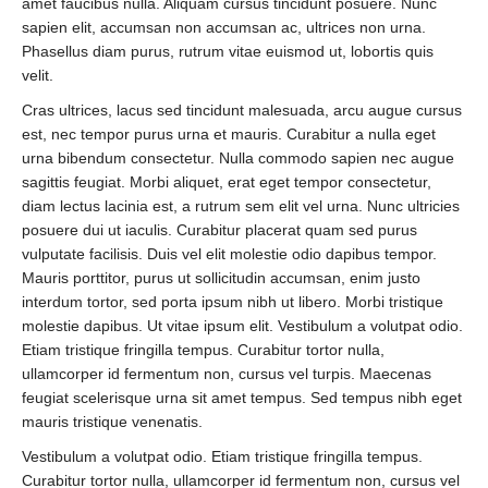
amet faucibus nulla. Aliquam cursus tincidunt posuere. Nunc
sapien elit, accumsan non accumsan ac, ultrices non urna.
Phasellus diam purus, rutrum vitae euismod ut, lobortis quis
velit.
Cras ultrices, lacus sed tincidunt malesuada, arcu augue cursus
est, nec tempor purus urna et mauris. Curabitur a nulla eget
urna bibendum consectetur. Nulla commodo sapien nec augue
sagittis feugiat. Morbi aliquet, erat eget tempor consectetur,
diam lectus lacinia est, a rutrum sem elit vel urna. Nunc ultricies
posuere dui ut iaculis. Curabitur placerat quam sed purus
vulputate facilisis. Duis vel elit molestie odio dapibus tempor.
Mauris porttitor, purus ut sollicitudin accumsan, enim justo
interdum tortor, sed porta ipsum nibh ut libero. Morbi tristique
molestie dapibus. Ut vitae ipsum elit. Vestibulum a volutpat odio.
Etiam tristique fringilla tempus. Curabitur tortor nulla,
ullamcorper id fermentum non, cursus vel turpis. Maecenas
feugiat scelerisque urna sit amet tempus. Sed tempus nibh eget
mauris tristique venenatis.
Vestibulum a volutpat odio. Etiam tristique fringilla tempus.
Curabitur tortor nulla, ullamcorper id fermentum non, cursus vel