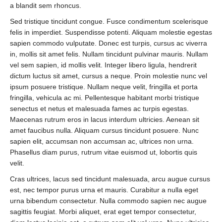
a blandit sem rhoncus.
Sed tristique tincidunt congue. Fusce condimentum scelerisque
felis in imperdiet. Suspendisse potenti. Aliquam molestie egestas
sapien commodo vulputate. Donec est turpis, cursus ac viverra
in, mollis sit amet felis. Nullam tincidunt pulvinar mauris. Nullam
vel sem sapien, id mollis velit. Integer libero ligula, hendrerit
dictum luctus sit amet, cursus a neque. Proin molestie nunc vel
ipsum posuere tristique. Nullam neque velit, fringilla et porta
fringilla, vehicula ac mi. Pellentesque habitant morbi tristique
senectus et netus et malesuada fames ac turpis egestas.
Maecenas rutrum eros in lacus interdum ultricies. Aenean sit
amet faucibus nulla. Aliquam cursus tincidunt posuere. Nunc
sapien elit, accumsan non accumsan ac, ultrices non urna.
Phasellus diam purus, rutrum vitae euismod ut, lobortis quis
velit.
Cras ultrices, lacus sed tincidunt malesuada, arcu augue cursus
est, nec tempor purus urna et mauris. Curabitur a nulla eget
urna bibendum consectetur. Nulla commodo sapien nec augue
sagittis feugiat. Morbi aliquet, erat eget tempor consectetur,