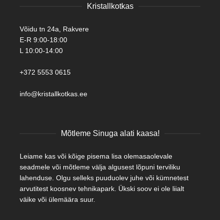
Kristallkotkas
Võidu tn 24a, Rakvere
E-R 9:00-18:00
L 10:00-14:00
+372 5553 0615
info@kristallkotkas.ee
Mõtleme Sinuga alati kaasa!
Leiame kas või kõige pisema lisa olemasaolevale
seadmele või mõtleme välja algusest lõpuni terviliku
lahenduse. Olgu selleks puuduolev juhe või kümnetest
arvutitest koosnev tehnikapark. Ükski soov ei ole liialt
väike või ülemäära suur.