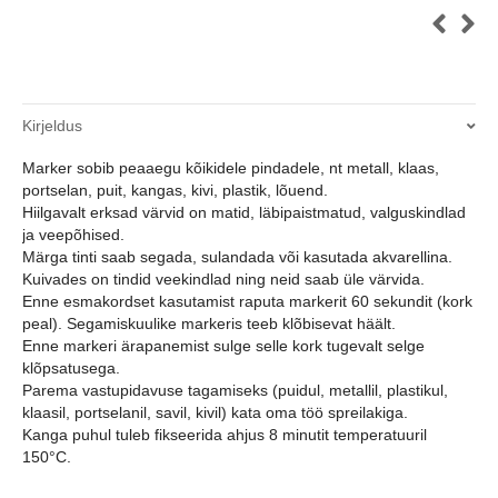
Kirjeldus
Marker sobib peaaegu kõikidele pindadele, nt metall, klaas,
portselan, puit, kangas, kivi, plastik, lõuend.
Hiilgavalt erksad värvid on matid, läbipaistmatud, valguskindlad
ja veepõhised.
Märga tinti saab segada, sulandada või kasutada akvarellina.
Kuivades on tindid veekindlad ning neid saab üle värvida.
Enne esmakordset kasutamist raputa markerit 60 sekundit (kork
peal). Segamiskuulike markeris teeb klõbisevat häält.
Enne markeri ärapanemist sulge selle kork tugevalt selge
klõpsatusega.
Parema vastupidavuse tagamiseks (puidul, metallil, plastikul,
klaasil, portselanil, savil, kivil) kata oma töö spreilakiga.
Kanga puhul tuleb fikseerida ahjus 8 minutit temperatuuril
150°C.