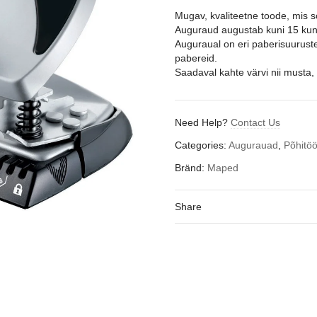
Mugav, kvaliteetne toode, mis so
Auguraud augustab kuni 15 kuni
Auguraual on eri paberisuuruste 
pabereid.
Saadaval kahte värvi nii musta, k
Need Help?
Contact Us
Categories:
Augurauad
,
Põhitö
Bränd:
Maped
Share