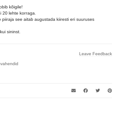
bib kõigile!
 20 lehte korraga.
piiraja see aitab augustada kiiresti eri suuruses
ui sininst.
Leave Feedback
övahendid