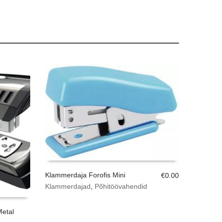
Klammerdaja Forofis Mini
€
0.00
Klammerdajad
,
Põhitöövahendid
etal