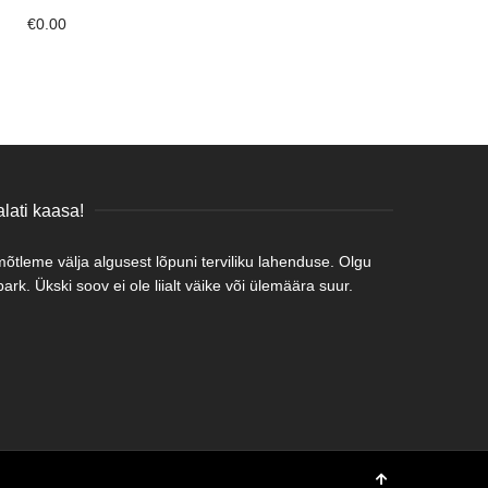
€
0.00
lati kaasa!
tleme välja algusest lõpuni terviliku lahenduse. Olgu
rk. Ükski soov ei ole liialt väike või ülemäära suur.