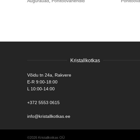
Augurauad
,
Põhitöövahendid
Põhitööv
Kristallkotkas
Võidu tn 24a, Rakvere
E-R 9:00-18:00
L 10:00-14:00
+372 5553 0615
info@kristallkotkas.ee
©2026 Kristallkotkas OÜ