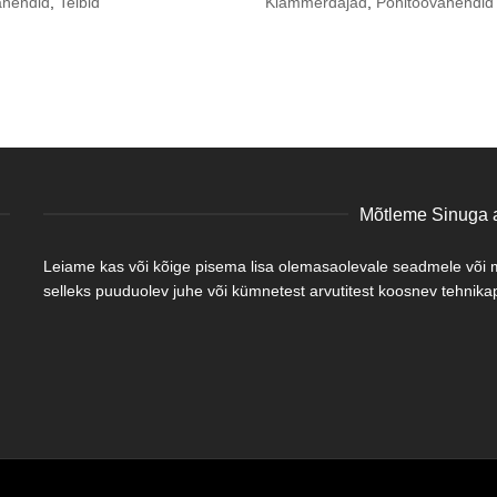
ahendid
,
Teibid
Klammerdajad
,
Põhitöövahendid
Mõtleme Sinuga a
Leiame kas või kõige pisema lisa olemasaolevale seadmele või mõ
selleks puuduolev juhe või kümnetest arvutitest koosnev tehnikapa