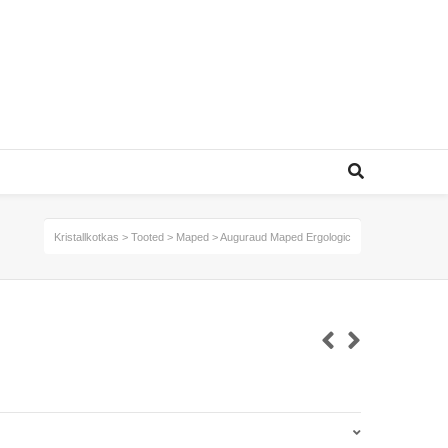
Kristallkotkas
>
Tooted
>
Maped
>
Auguraud Maped Ergologic