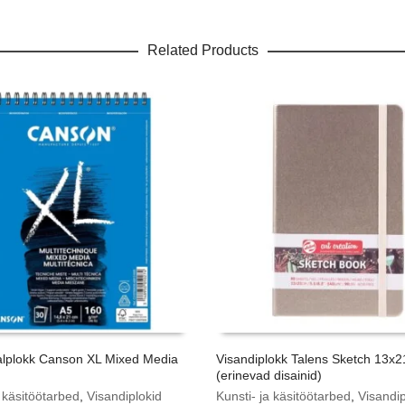
Related Products
alplokk Canson XL Mixed Media
Visandiplokk Talens Sketch 13x
(erinevad disainid)
a käsitöötarbed
,
Visandiplokid
Kunsti- ja käsitöötarbed
,
Visandip