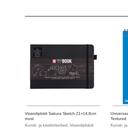
Visandiplokk Sakura Sketch 21×14,8cm
Universa
must
Textured
Kunsti- ja käsitöötarbed
,
Visandiplokid
Kunsti- j