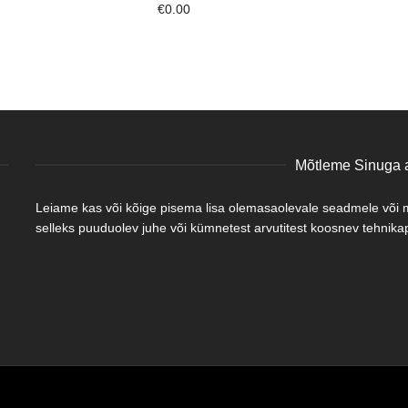
€
0.00
Mõtleme Sinuga a
Leiame kas või kõige pisema lisa olemasaolevale seadmele või mõ
selleks puuduolev juhe või kümnetest arvutitest koosnev tehnikapa