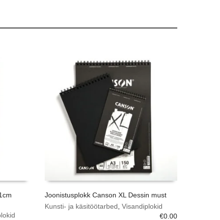
21cm
Joonistusplokk Canson XL Dessin must
Kunsti- ja käsitöötarbed
,
Visandiplokid
lokid
€
0.00