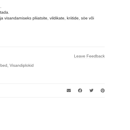
.
tada.
 visandamiseks pliiatsite, vildikate, kriitide, söe või
Leave Feedback
arbed
,
Visandiplokid