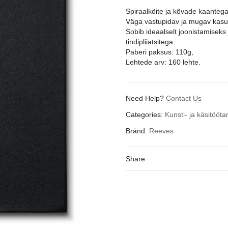
Spiraalköite ja kõvade kaantega
Väga vastupidav ja mugav kasu
Sobib ideaalselt joonistamiseks ja
tindipliiatsitega.
Paberi paksus: 110g,
Lehtede arv: 160 lehte.
Need Help?
Contact Us
Categories:
Kunsti- ja käsitööt
Bränd:
Reeves
Share