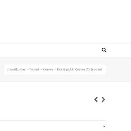
Kristallkotkas
>
Tooted
>
Reeves
>
Eskiisiplokk Reeves A5 (spiraal)