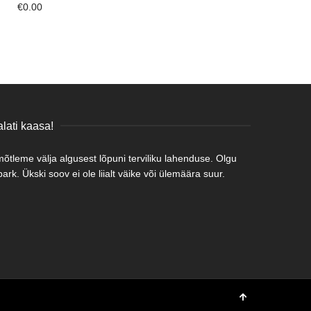
€
0.00
lati kaasa!
tleme välja algusest lõpuni terviliku lahenduse. Olgu
rk. Ükski soov ei ole liialt väike või ülemäära suur.