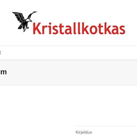
t
cm
Kirjeldus