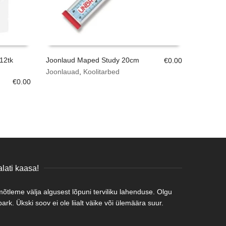
 12tk
Joonlaud Maped Study 20cm
€
0.00
Joonlauad
,
Koolitarbed
€
0.00
lati kaasa!
tleme välja algusest lõpuni terviliku lahenduse. Olgu
rk. Ükski soov ei ole liialt väike või ülemäära suur.