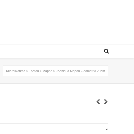
Kristallkotkas
>
Tooted
>
Maped
>
Joonlaud Maped Geometric 20cm