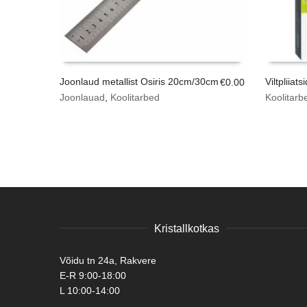
Joonlaud metallist Osiris 20cm/30cm
Viltpliia
€
0.00
Joonlauad
,
Koolitarbed
Koolitarb
Kristallkotkas
Võidu tn 24a, Rakvere
E-R 9:00-18:00
L 10:00-14:00