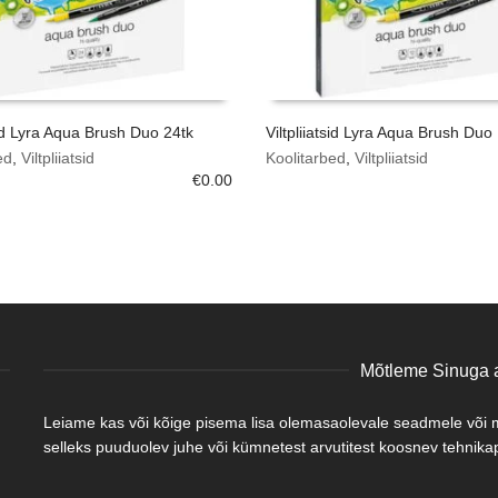
tsid Lyra Aqua Brush Duo 24tk
Viltpliiatsid Lyra Aqua Brush Duo
ed
,
Viltpliiatsid
Koolitarbed
,
Viltpliiatsid
€
0.00
Mõtleme Sinuga a
Leiame kas või kõige pisema lisa olemasaolevale seadmele või mõ
selleks puuduolev juhe või kümnetest arvutitest koosnev tehnikapa