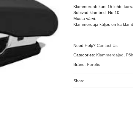
Klammerdab kuni 15 lehte korr
Sobivad klambrid: No.10.
Musta värvi.
Klammerdaja küljes on ka klamb
Need Help?
Contact Us
Categories:
Klammerdajad
,
Põh
Bränd:
Forofis
Share