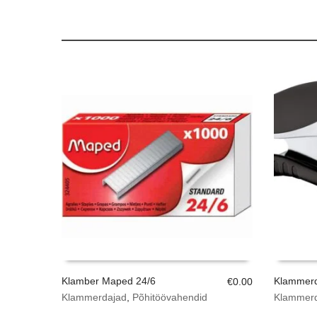
Klamber Maped 24/6
Klammerd
€
0.00
Klammerdajad
,
Põhitöövahendid
Klammer