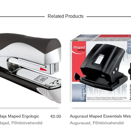
Related Products
aja Maped Ergologic
Auguraud Maped Essentials Met
€
0.00
dajad
,
Põhitöövahendid
Augurauad
,
Põhitöövahendid