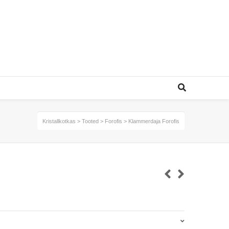
Kristallkotkas
>
Tooted
>
Forofis
>
Klammerdaja Forofis