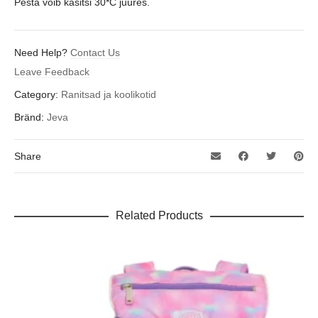
Pesta võib käsitsi 30*C juures.
Need Help?
Contact Us
Leave Feedback
Category:
Ranitsad ja koolikotid
Bränd:
Jeva
Share
Related Products