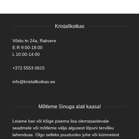
Kristallkotkas
Võidu tn 24a, Rakvere
E-R 9:00-18:00
L 10:00-14:00
+372 5553 0615
info@kristallkotkas.ee
Mõtleme Sinuga alati kaasa!
Leiame kas või kõige pisema lisa olemasaolevale
seadmele või mõtleme välja algusest lõpuni terviliku
lahenduse. Olgu selleks puuduolev juhe või kümnetest