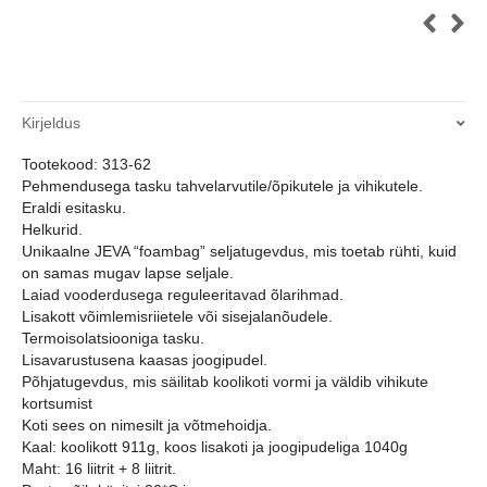
Kirjeldus
Tootekood: 313-62
Pehmendusega tasku tahvelarvutile/õpikutele ja vihikutele.
Eraldi esitasku.
Helkurid.
Unikaalne JEVA “foambag” seljatugevdus, mis toetab rühti, kuid
on samas mugav lapse seljale.
Laiad vooderdusega reguleeritavad õlarihmad.
Lisakott võimlemisriietele või sisejalanõudele.
Termoisolatsiooniga tasku.
Lisavarustusena kaasas joogipudel.
Põhjatugevdus, mis säilitab koolikoti vormi ja väldib vihikute
kortsumist
Koti sees on nimesilt ja võtmehoidja.
Kaal: koolikott 911g, koos lisakoti ja joogipudeliga 1040g
Maht: 16 liitrit + 8 liitrit.