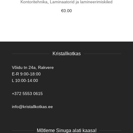
Kontoritehnika
,
Laminaatorid ja lamineerimiskiled
€
0.00
Kristallkotkas
Võidu tn 24a, Rakvere
E-R 9:00-18:00
L 10:00-14:00
+372 5553 0615
info@kristallkotkas.ee
Mõtleme Sinuga alati kaasa!