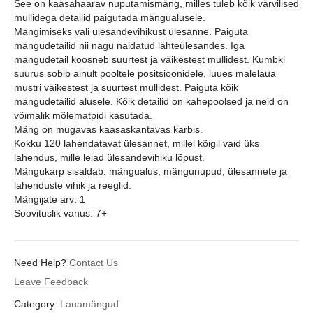
See on kaasahaarav nuputamismäng, milles tuleb kõik värvilised
mullidega detailid paigutada mängualusele.
Mängimiseks vali ülesandevihikust ülesanne. Paiguta
mängudetailid nii nagu näidatud lähteülesandes. Iga
mängudetail koosneb suurtest ja väikestest mullidest. Kumbki
suurus sobib ainult pooltele positsioonidele, luues malelaua
mustri väikestest ja suurtest mullidest. Paiguta kõik
mängudetailid alusele. Kõik detailid on kahepoolsed ja neid on
võimalik mõlematpidi kasutada.
Mäng on mugavas kaasaskantavas karbis.
Kokku 120 lahendatavat ülesannet, millel kõigil vaid üks
lahendus, mille leiad ülesandevihiku lõpust.
Mängukarp sisaldab: mängualus, mängunupud, ülesannete ja
lahenduste vihik ja reeglid.
Mängijate arv: 1
Soovituslik vanus: 7+
Need Help?
Contact Us
Leave Feedback
Category:
Lauamängud