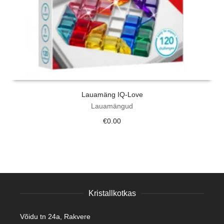
Lauamäng IQ-Love
Lauamängud
€
0.00
Kristallkotkas
Võidu tn 24a, Rakvere