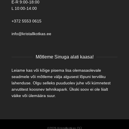
E-R 9:00-18:00
L 10:00-14:00
+372 5553 0615
info@kristallkotkas.ee
Mõtleme Sinuga alati kaasa!
Leiame kas või kõige pisema lisa olemasaolevale
seadmele või mõtleme välja algusest lõpuni terviliku
lahenduse. Olgu selleks puuduolev juhe või kümnetest
arvutitest koosnev tehnikapark. Ükski soov ei ole liialt
väike või ülemäära suur.
©2026 Kristallkotkas OÜ