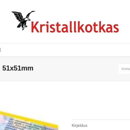
t
m 51x51mm
Krista
Kirjeldus