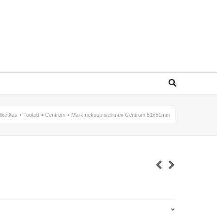
llkotkas
>
Tooted
>
Centrum
>
Märkmekuup iseliimuv Centrum 51x51mm