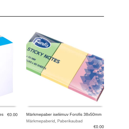
es
Märkmepaber iseliimuv Forofis 38x50mm
€
0.00
Märkmepaberid
,
Paberikaubad
€
0.00