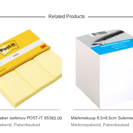
Related Products
ber iseliimuv POST-IT 653
Märkmekuup 8,5×8,5cm Suleme
€
0.00
aberid
,
Paberikaubad
Märkmepaberid
,
Paberikaubad