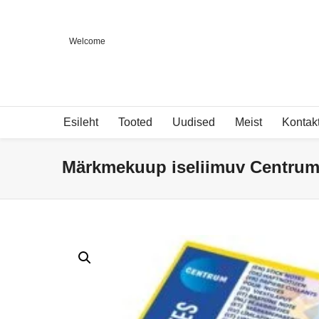
Welcome
Esileht
Tooted
Uudised
Meist
Kontak
Märkmekuup iseliimuv Centru