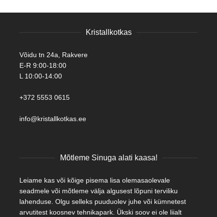
Kristallkotkas
Võidu tn 24a, Rakvere
E-R 9:00-18:00
L 10:00-14:00
+372 5553 0615
info@kristallkotkas.ee
Mõtleme Sinuga alati kaasa!
Leiame kas või kõige pisema lisa olemasaolevale
seadmele või mõtleme välja algusest lõpuni terviliku
lahenduse. Olgu selleks puuduolev juhe või kümnetest
arvutitest koosnev tehnikapark. Ükski soov ei ole liialt