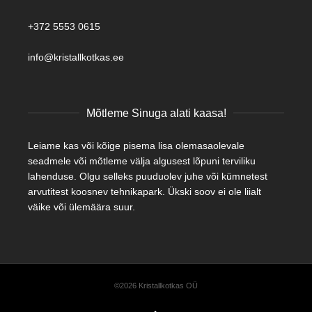
+372 5553 0615
info@kristallkotkas.ee
Mõtleme Sinuga alati kaasa!
Leiame kas või kõige pisema lisa olemasaolevale
seadmele või mõtleme välja algusest lõpuni terviliku
lahenduse. Olgu selleks puuduolev juhe või kümnetest
arvutitest koosnev tehnikapark. Ükski soov ei ole liialt
väike või ülemäära suur.
©2026 Kristallkotkas OÜ