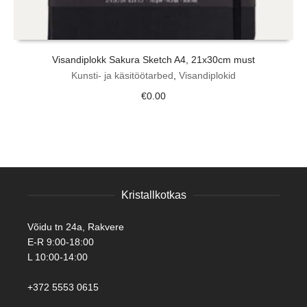
Visandiplokk Sakura Sketch A4, 21x30cm must
Kunsti- ja käsitöötarbed
,
Visandiplokid
€
0.00
Kristallkotkas
Võidu tn 24a, Rakvere
E-R 9:00-18:00
L 10:00-14:00
+372 5553 0615