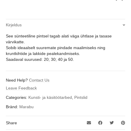
Kirjeldus
See sünteetiline pintsel tagab alati väga ühtlase ja tasase
värvikatte.
Sobib ideaalselt suuremate pindade maalimiseks ning
kruntkihtide ja lakkide pealekandmiseks.
Saadaval suurused: 20; 30; 40 ja 50.
Need Help?
Contact Us
Leave Feedback
Categories:
Kunsti- ja käsitöötarbed
,
Pintslid
Bränd:
Marabu
Share