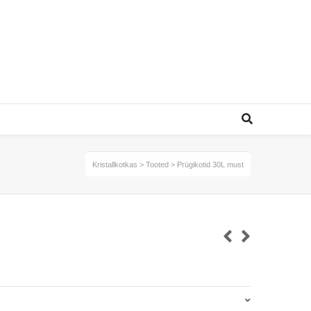
Kristallkotkas
>
Tooted
>
Prügikotid 30L must