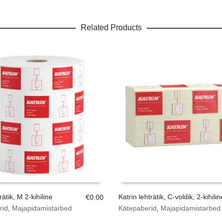
Related Products
lrätik, M 2-kihiline
Katrin lehträtik, C-voldik, 2-kihilin
€
0.00
rid
,
Majapidamistarbed
Kätepaberid
,
Majapidamistarbed