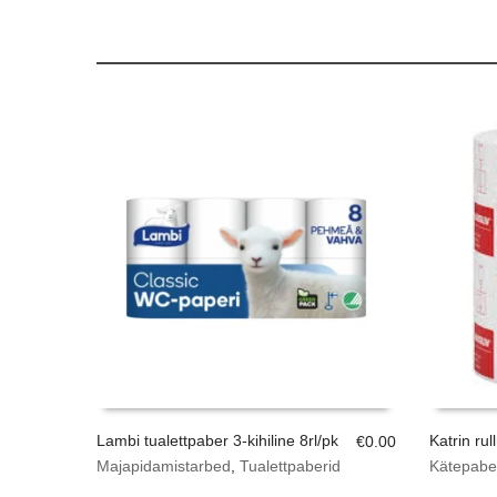
Lambi tualettpaber 3-kihiline 8rl/pk
Katrin rul
€
0.00
Majapidamistarbed
,
Tualettpaberid
Kätepabe