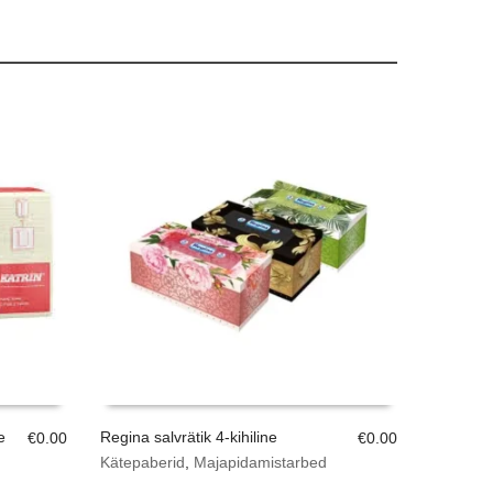
e
Regina salvrätik 4-kihiline
€
0.00
€
0.00
Kätepaberid
,
Majapidamistarbed