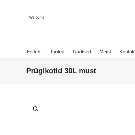
Welcome
Esileht
Tooted
Uudised
Meist
Kontak
Prügikotid 30L must