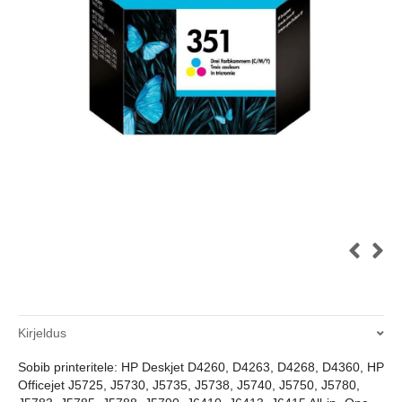
Kirjeldus
Sobib printeritele: HP Deskjet D4260, D4263, D4268, D4360, HP
Officejet J5725, J5730, J5735, J5738, J5740, J5750, J5780,