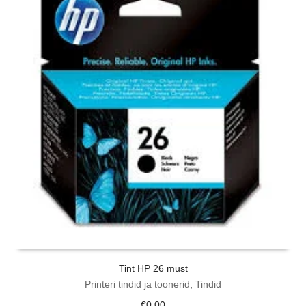
Tint HP 26 must
Printeri tindid ja toonerid
,
Tindid
€
0.00