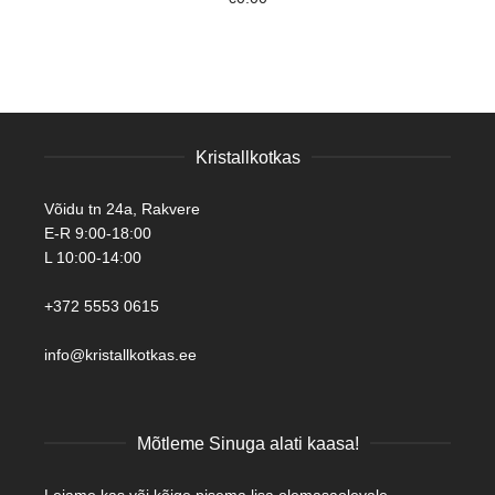
Kristallkotkas
Võidu tn 24a, Rakvere
E-R 9:00-18:00
L 10:00-14:00
+372 5553 0615
info@kristallkotkas.ee
Mõtleme Sinuga alati kaasa!
Leiame kas või kõige pisema lisa olemasaolevale