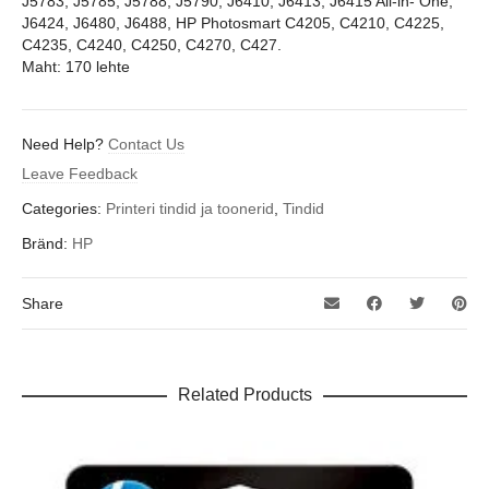
J5783, J5785, J5788, J5790, J6410, J6413, J6415 All-in- One,
J6424, J6480, J6488, HP Photosmart C4205, C4210, C4225,
C4235, C4240, C4250, C4270, C427.
Maht: 170 lehte
Need Help?
Contact Us
Leave Feedback
Categories:
Printeri tindid ja toonerid
,
Tindid
Bränd:
HP
Share
Related Products