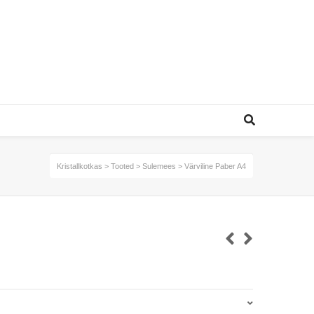
Kristallkotkas
>
Tooted
>
Sulemees
>
Värviline Paber A4