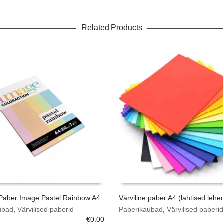
Related Products
 Paber Image Pastel Rainbow A4
Värviline paber A4 (lahtised lehe
ubad
,
Värvilised paberid
Paberikaubad
,
Värvilised paberid
€
0.00