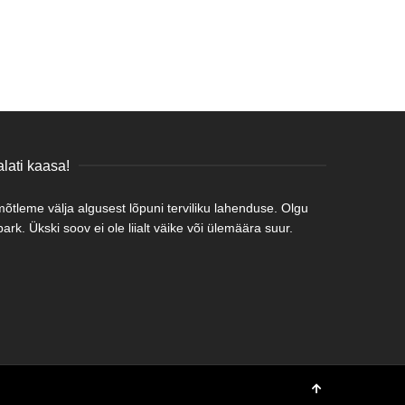
lati kaasa!
tleme välja algusest lõpuni terviliku lahenduse. Olgu
rk. Ükski soov ei ole liialt väike või ülemäära suur.