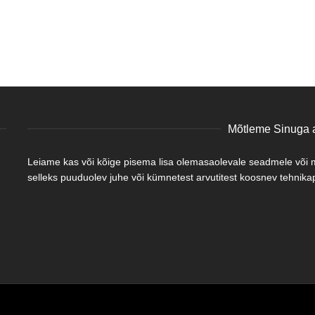
Mõtleme Sinuga a
Leiame kas või kõige pisema lisa olemasaolevale seadmele või mõ
selleks puuduolev juhe või kümnetest arvutitest koosnev tehnikapa