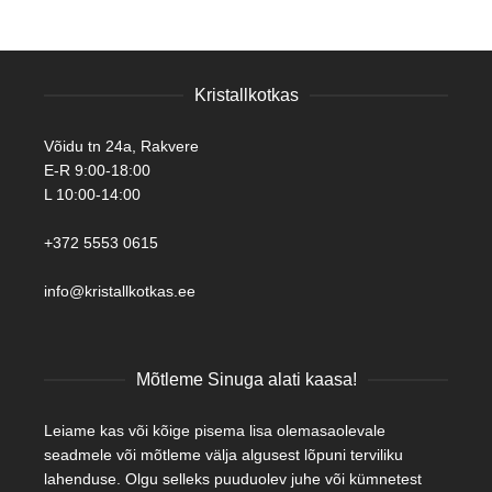
Kristallkotkas
Võidu tn 24a, Rakvere
E-R 9:00-18:00
L 10:00-14:00
+372 5553 0615
info@kristallkotkas.ee
Mõtleme Sinuga alati kaasa!
Leiame kas või kõige pisema lisa olemasaolevale
seadmele või mõtleme välja algusest lõpuni terviliku
lahenduse. Olgu selleks puuduolev juhe või kümnetest