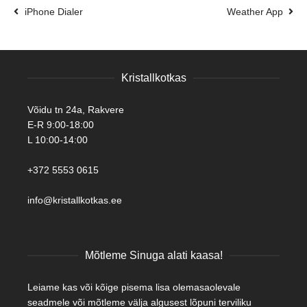
iPhone Dialer
Weather App
Kristallkotkas
Võidu tn 24a, Rakvere
E-R 9:00-18:00
L 10:00-14:00
+372 5553 0615
info@kristallkotkas.ee
Mõtleme Sinuga alati kaasa!
Leiame kas või kõige pisema lisa olemasaolevale
seadmele või mõtleme välja algusest lõpuni terviliku