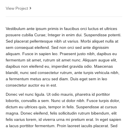
View Project
Vestibulum ante ipsum primis in faucibus orci luctus et ultrices
posuere cubilia Curae; Integer in enim dui. Suspendisse potenti.
Sed placerat pellentesque nibh ut varius. Morbi aliquet nulla at
sem consequat eleifend. Sed non orci sed ante dignissim
aliquam. Fusce in sapien leo. Praesent justo nibh, dapibus eu
fermentum sit amet, rutrum sit amet nunc. Aliquam augue elit,
dapibus non eleifend eu, imperdiet gravida odio. Maecenas
blandit, nunc sed consectetur rutrum, ante turpis vehicula nibh,
a fermentum metus arcu sed diam. Duis eget sem in leo
consectetur auctor eu in est.
Donec vel nunc ligula. Ut odio mauris, pharetra id porttitor
lobortis, convallis a sem. Nunc ut dolor nibh. Fusce turpis dolor,
dictum eu ultrices quis, tempor in felis. Suspendisse at cursus
magna. Donec eleifend, felis sollicitudin rutrum bibendum, elit
felis varius lorem, id viverra urna mi pretium erat. In eget sapien
a lacus porttitor fermentum. Proin laoreet iaculis placerat. Sed