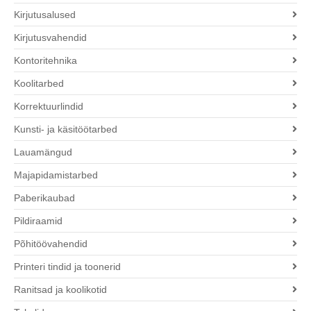
Kirjutusalused
Kirjutusvahendid
Kontoritehnika
Koolitarbed
Korrektuurlindid
Kunsti- ja käsitöötarbed
Lauamängud
Majapidamistarbed
Paberikaubad
Pildiraamid
Põhitöövahendid
Printeri tindid ja toonerid
Ranitsad ja koolikotid