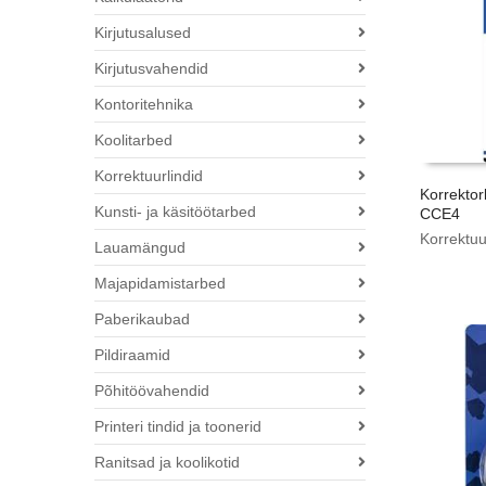
Kirjutusalused
Kirjutusvahendid
Kontoritehnika
Koolitarbed
Korrektuurlindid
Korrekto
Kunsti- ja käsitöötarbed
CCE4
Korrektuu
Lauamängud
Majapidamistarbed
Paberikaubad
Pildiraamid
Põhitöövahendid
Printeri tindid ja toonerid
Ranitsad ja koolikotid