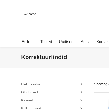
Welcome
Esileht
Tooted
Uudised
Meist
Kontak
Korrektuurlindid
Showing a
Elektroonika
Gloobused
Kaaned
Kalkulaatorid