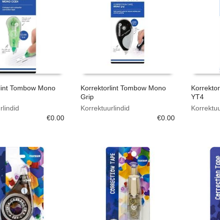
rlint Tombow Mono
Korrektorlint Tombow Mono
Korrekto
Grip
YT4
rlindid
Korrektuurlindid
Korrektuu
€
0.00
€
0.00