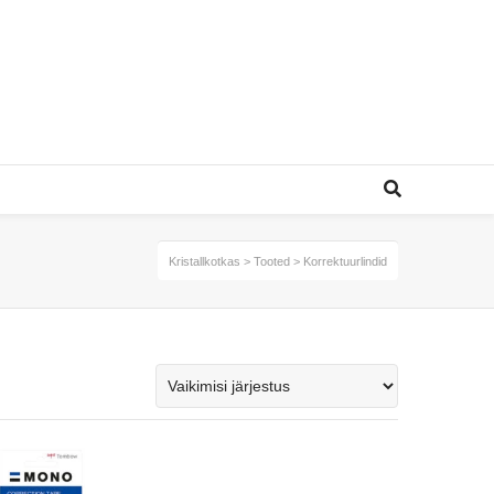
Kristallkotkas
>
Tooted
>
Korrektuurlindid