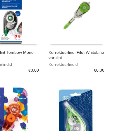
rlint Tombow Mono
Korrektuurlindi Pilot WhiteLine
varulint
rlindid
Korrektuurlindid
€
0.00
€
0.00