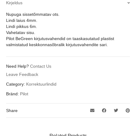
Kirjeldus
Nupuga sissetõmmatav ots.
Lindi laius 4mm.
Lindi pikkus 6m.
Vahetatav sisu.
Pilot BeGreen kirjutusvahendid on taaskasutatud plastist
valmistatud keskkonnasõbralik kirjutusvahendite sari.
Need Help?
Contact Us
Leave Feedback
Category:
Korrektuurlindid
Bränd:
Pilot
Share
Related Products