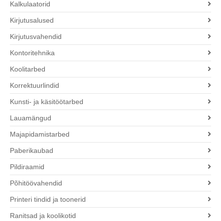
Kalkulaatorid
Kirjutusalused
Kirjutusvahendid
Kontoritehnika
Koolitarbed
Korrektuurlindid
Kunsti- ja käsitöötarbed
Lauamängud
Majapidamistarbed
Paberikaubad
Pildiraamid
Põhitöövahendid
Printeri tindid ja toonerid
Ranitsad ja koolikotid