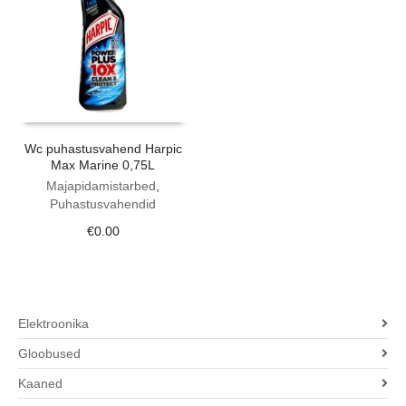
Wc puhastusvahend Harpic
Max Marine 0,75L
Majapidamistarbed
,
Puhastusvahendid
€
0.00
Elektroonika
Gloobused
Kaaned