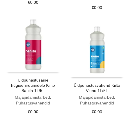
€
0.00
€
0.00
Üldpuhastusaine
hügieeniruumidele Kiilto
Üldpuhastusvahend Kiilto
Sanita 1L/5L
Vieno 1L/5L
Majapidamistarbed
,
Majapidamistarbed
,
Puhastusvahendid
Puhastusvahendid
€
0.00
€
0.00