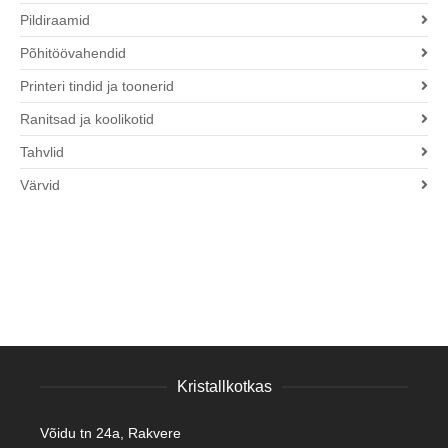
Pildiraamid
Põhitöövahendid
Printeri tindid ja toonerid
Ranitsad ja koolikotid
Tahvlid
Värvid
Kristallkotkas
Võidu tn 24a, Rakvere