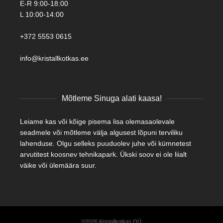
E-R 9:00-18:00
L 10:00-14:00
+372 5553 0615
info@kristallkotkas.ee
Mõtleme Sinuga alati kaasa!
Leiame kas või kõige pisema lisa olemasaolevale
seadmele või mõtleme välja algusest lõpuni terviliku
lahenduse. Olgu selleks puuduolev juhe või kümnetest
arvutitest koosnev tehnikapark. Ükski soov ei ole liialt
väike või ülemäära suur.
©2026 Kristallkotkas OÜ