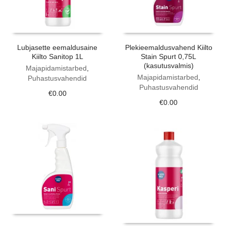
Lubjasette eemaldusaine
Plekieemaldusvahend Kiilto
Kiilto Sanitop 1L
Stain Spurt 0,75L
(kasutusvalmis)
Majapidamistarbed
,
Majapidamistarbed
,
Puhastusvahendid
Puhastusvahendid
€
0.00
€
0.00