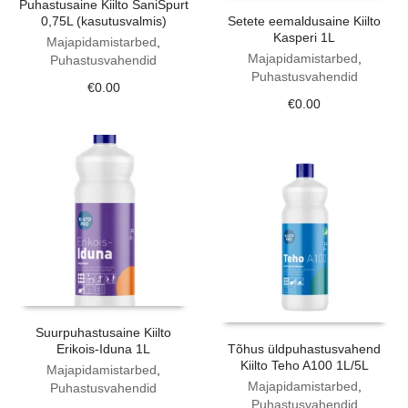
Puhastusaine Kiilto SaniSpurt
0,75L (kasutusvalmis)
Setete eemaldusaine Kiilto
Kasperi 1L
Majapidamistarbed
,
Majapidamistarbed
,
Puhastusvahendid
Puhastusvahendid
€
0.00
€
0.00
Suurpuhastusaine Kiilto
Erikois-Iduna 1L
Tõhus üldpuhastusvahend
Kiilto Teho A100 1L/5L
Majapidamistarbed
,
Majapidamistarbed
,
Puhastusvahendid
Puhastusvahendid