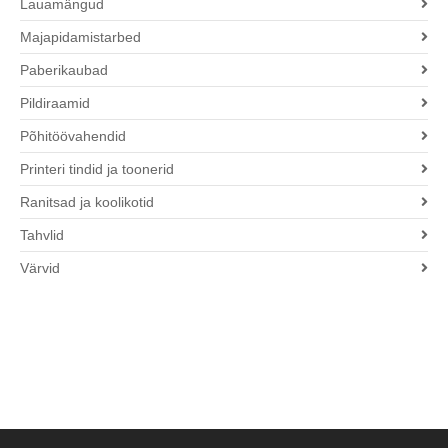
Lauamängud
Majapidamistarbed
Paberikaubad
Pildiraamid
Põhitöövahendid
Printeri tindid ja toonerid
Ranitsad ja koolikotid
Tahvlid
Värvid