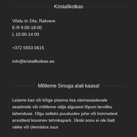
Kristallkotkas
Võidu tn 24a, Rakvere
E-R 9:00-18:00
L 10:00-14:00
+372 5553 0615
info@kristallkotkas.ee
Mõtleme Sinuga alati kaasa!
Leiame kas või kõige pisema lisa olemasaolevale
seadmele või mõtleme välja algusest lõpuni terviliku
lahenduse. Olgu selleks puuduolev juhe või kümnetest
arvutitest koosnev tehnikapark. Ükski soov ei ole liialt
väike või ülemäära suur.