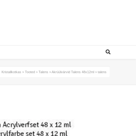
Kristallkotkas
>
Tooted
>
Talens
>
Akrüülvärvid Talens 48x12ml
>
talens