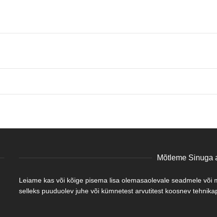
Mõtleme Sinuga a
Leiame kas või kõige pisema lisa olemasaolevale seadmele või mõ
selleks puuduolev juhe või kümnetest arvutitest koosnev tehnikapa