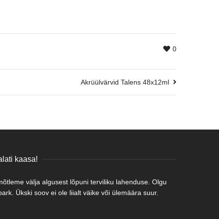
0
Akrüülvärvid Talens 48x12ml
lati kaasa!
tleme välja algusest lõpuni terviliku lahenduse. Olgu
rk. Ükski soov ei ole liialt väike või ülemäära suur.