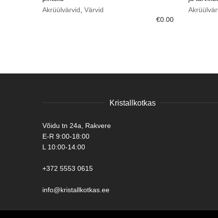
Akrüülvärvid
,
Värvid
Akrüülvär
€
0.00
Kristallkotkas
Võidu tn 24a, Rakvere
E-R 9:00-18:00
L 10:00-14:00
+372 5553 0615
info@kristallkotkas.ee