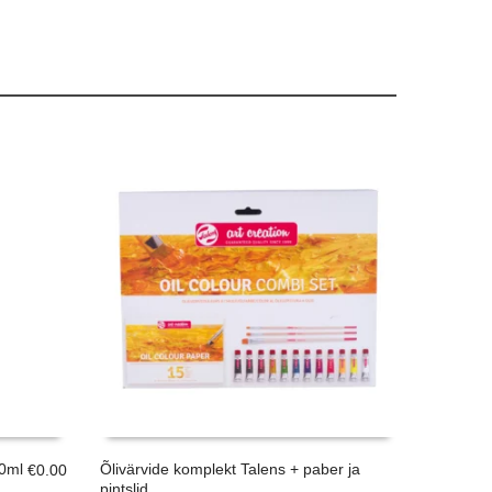
00ml
Õlivärvide komplekt Talens + paber ja
€
0.00
pintslid