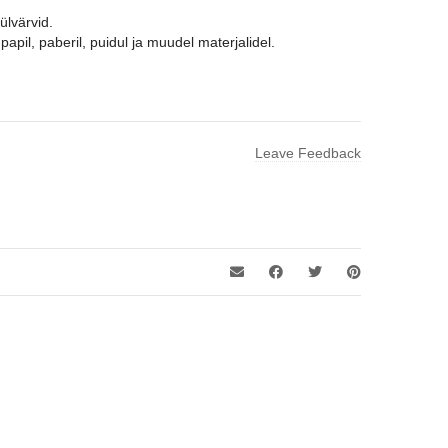
ülvärvid.
apil, paberil, puidul ja muudel materjalidel.
Leave Feedback
d