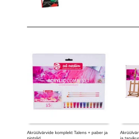
Akrüülvärvide komplekt Talens + paber ja
Akrüülvär
pintslid
ja tarviku