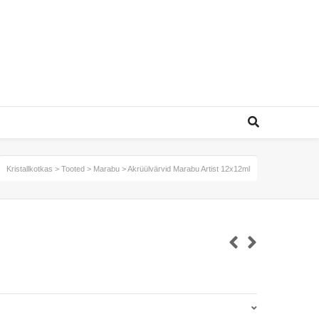
Kristallkotkas
>
Tooted
>
Marabu
>
Akrüülvärvid Marabu Artist 12x12ml