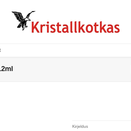
t
12ml
Kirjeldus