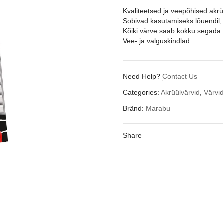
Kvaliteetsed ja veepõhised akrü
Sobivad kasutamiseks lõuendil, p
Kõiki värve saab kokku segada.
Vee- ja valguskindlad.
Need Help?
Contact Us
Categories:
Akrüülvärvid
,
Värvi
Bränd:
Marabu
Share