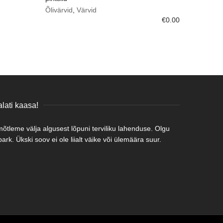
Õlivärvid
,
Värvid
€
0.00
lati kaasa!
tleme välja algusest lõpuni terviliku lahenduse. Olgu
rk. Ükski soov ei ole liialt väike või ülemäära suur.