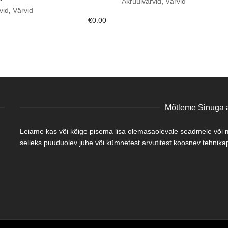
Akrüülvärvid
,
Värvid
vid
,
Värvid
€
0.00
Mõtleme Sinuga a
Leiame kas või kõige pisema lisa olemasaolevale seadmele või mõ
selleks puuduolev juhe või kümnetest arvutitest koosnev tehnikapa