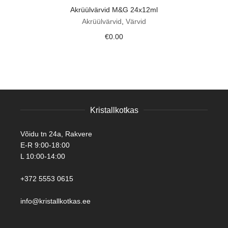
Akrüülvärvid M&G 24x12ml
Akrüülvärvid
,
Värvid
€
0.00
Kristallkotkas
Võidu tn 24a, Rakvere
E-R 9:00-18:00
L 10:00-14:00
+372 5553 0615
info@kristallkotkas.ee