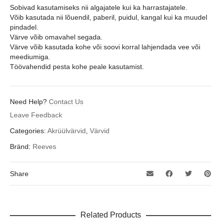
Sobivad kasutamiseks nii algajatele kui ka harrastajatele.
Võib kasutada nii lõuendil, paberil, puidul, kangal kui ka muudel
pindadel.
Värve võib omavahel segada.
Värve võib kasutada kohe või soovi korral lahjendada vee või
meediumiga.
Töövahendid pesta kohe peale kasutamist.
Need Help?
Contact Us
Leave Feedback
Categories:
Akrüülvärvid
,
Värvid
Bränd:
Reeves
Share
Related Products