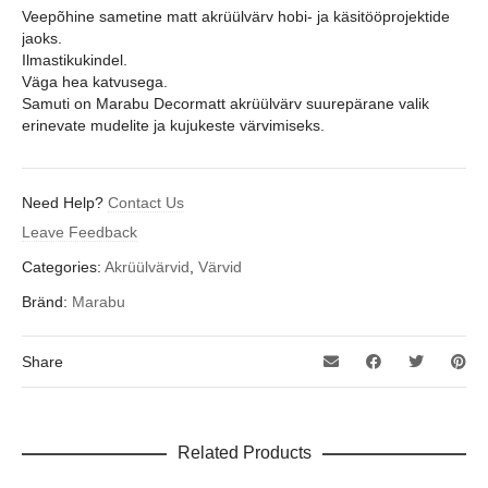
Veepõhine sametine matt akrüülvärv hobi- ja käsitööprojektide
jaoks.
Ilmastikukindel.
Väga hea katvusega.
Samuti on Marabu Decormatt akrüülvärv suurepärane valik
erinevate mudelite ja kujukeste värvimiseks.
Need Help?
Contact Us
Leave Feedback
Categories:
Akrüülvärvid
,
Värvid
Bränd:
Marabu
Share
Related Products