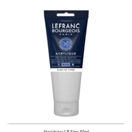
Akrüülvärv LB Fine 80ml