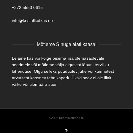
+372 5553 0615
info@kristallkotkas.ee
Mõtleme Sinuga alati kaasa!
Leiame kas või kõige pisema lisa olemasaolevale
seadmele või mõtleme välja algusest lõpuni terviliku
lahenduse. Olgu selleks puuduolev juhe või kümnetest
arvutitest koosnev tehnikapark. Ükski soov ei ole liialt
väike või ülemäära suur.
©2026 Kristallkotkas OÜ