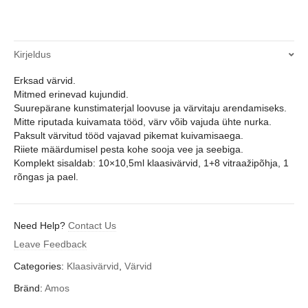
Kirjeldus
Erksad värvid.
Mitmed erinevad kujundid.
Suurepärane kunstimaterjal loovuse ja värvitaju arendamiseks.
Mitte riputada kuivamata tööd, värv võib vajuda ühte nurka.
Paksult värvitud tööd vajavad pikemat kuivamisaega.
Riiete määrdumisel pesta kohe sooja vee ja seebiga.
Komplekt sisaldab: 10×10,5ml klaasivärvid, 1+8 vitraažipõhja, 1
rõngas ja pael.
Need Help?
Contact Us
Leave Feedback
Categories:
Klaasivärvid
,
Värvid
Bränd:
Amos