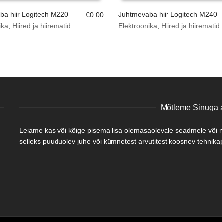
ba hiir Logitech M220
Juhtmevaba hiir Logitech M240
€
0.00
ika
,
Hiired ja hiirematid
Elektroonika
,
Hiired ja hiirematid
Mõtleme Sinuga a
Leiame kas või kõige pisema lisa olemasaolevale seadmele või mõ
selleks puuduolev juhe või kümnetest arvutitest koosnev tehnikapa