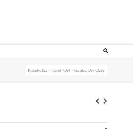
Kristallkotkas
>
Tooted
>
Dell
>
Klaviatuur Dell KB216