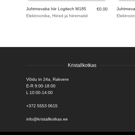
Juhtmevaba hiir Logitech M185
Juhtmeva
€
0.00
Elektroonika
,
Hiired ja hiirematid
Elektroon
Kristallkotkas
Võidu tn 24a, Rakvere
E-R 9:00-18:00
L 10:00-14:00
+372 5553 0615
info@kristallkotkas.ee