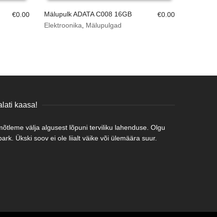
Mälupulk ADATA C008 16GB
€
0.00
€
0.00
Elektroonika
,
Mälupulgad
lati kaasa!
tleme välja algusest lõpuni terviliku lahenduse. Olgu
rk. Ükski soov ei ole liialt väike või ülemäära suur.