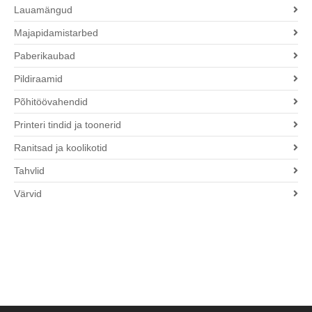
Lauamängud
Majapidamistarbed
Paberikaubad
Pildiraamid
Põhitöövahendid
Printeri tindid ja toonerid
Ranitsad ja koolikotid
Tahvlid
Värvid