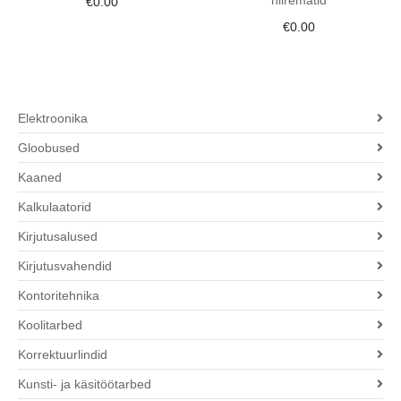
€
0.00
€
0.00
Elektroonika
Gloobused
Kaaned
Kalkulaatorid
Kirjutusalused
Kirjutusvahendid
Kontoritehnika
Koolitarbed
Korrektuurlindid
Kunsti- ja käsitöötarbed