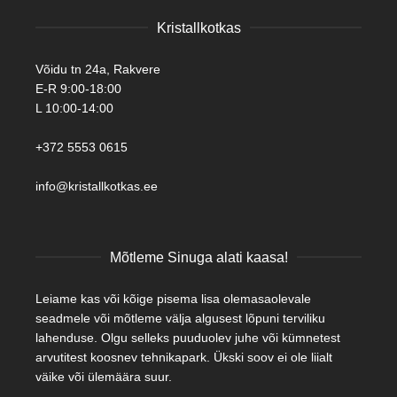
Kristallkotkas
Võidu tn 24a, Rakvere
E-R 9:00-18:00
L 10:00-14:00
+372 5553 0615
info@kristallkotkas.ee
Mõtleme Sinuga alati kaasa!
Leiame kas või kõige pisema lisa olemasaolevale
seadmele või mõtleme välja algusest lõpuni terviliku
lahenduse. Olgu selleks puuduolev juhe või kümnetest
arvutitest koosnev tehnikapark. Ükski soov ei ole liialt
väike või ülemäära suur.