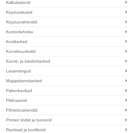
Kalkulaatorid
Kirjutusalused
Kirjutusvahendid
Kontoritehnika
Koolitarbed
Korrektuurlindid
Kunsti- ja käsitöötarbed
Lauamängud
Majapidamistarbed
Paberikaubad
Pildiraamid
Põhitöövahendid
Printeri tindid ja toonerid
Ranitsad ja koolikotid