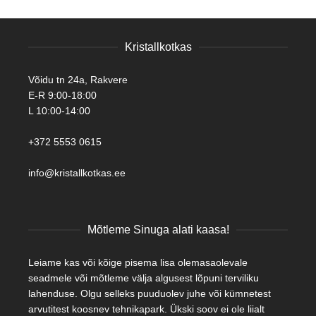
Kristallkotkas
Võidu tn 24a, Rakvere
E-R 9:00-18:00
L 10:00-14:00
+372 5553 0615
info@kristallkotkas.ee
Mõtleme Sinuga alati kaasa!
Leiame kas või kõige pisema lisa olemasaolevale
seadmele või mõtleme välja algusest lõpuni terviliku
lahenduse. Olgu selleks puuduolev juhe või kümnetest
arvutitest koosnev tehnikapark. Ükski soov ei ole liialt