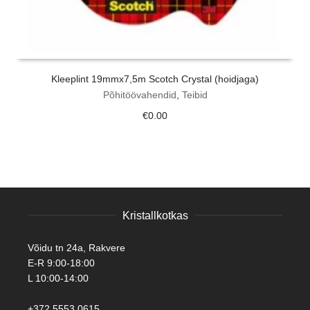
Kleeplint 19mmx7,5m Scotch Crystal (hoidjaga)
Põhitöövahendid
,
Teibid
€
0.00
Kristallkotkas
Võidu tn 24a, Rakvere
E-R 9:00-18:00
L 10:00-14:00
+372 5553 0615