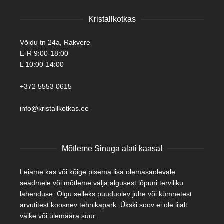
Kristallkotkas
Võidu tn 24a, Rakvere
E-R 9:00-18:00
L 10:00-14:00
+372 5553 0615
info@kristallkotkas.ee
Mõtleme Sinuga alati kaasa!
Leiame kas või kõige pisema lisa olemasaolevale
seadmele või mõtleme välja algusest lõpuni terviliku
lahenduse. Olgu selleks puuduolev juhe või kümnetest
arvutitest koosnev tehnikapark. Ükski soov ei ole liialt
väike või ülemäära suur.