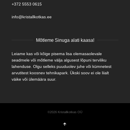
+372 5553 0615
info@kristallkotkas.ee
Mõtleme Sinuga alati kaasa!
Leiame kas või kõige pisema lisa olemasaolevale
seadmele või mõtleme välja algusest lõpuni terviliku
lahenduse. Olgu selleks puuduolev juhe või kümnetest
arvutitest koosnev tehnikapark. Ükski soov ei ole liialt
väike või ülemäära suur.
©2026 Kristallkotkas OÜ