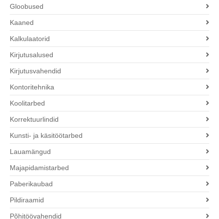
Gloobused
Kaaned
Kalkulaatorid
Kirjutusalused
Kirjutusvahendid
Kontoritehnika
Koolitarbed
Korrektuurlindid
Kunsti- ja käsitöötarbed
Lauamängud
Majapidamistarbed
Paberikaubad
Pildiraamid
Põhitöövahendid