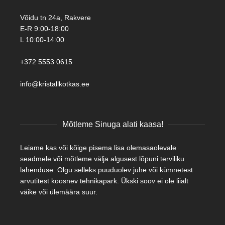
Võidu tn 24a, Rakvere
E-R 9:00-18:00
L 10:00-14:00
+372 5553 0615
info@kristallkotkas.ee
Mõtleme Sinuga alati kaasa!
Leiame kas või kõige pisema lisa olemasaolevale
seadmele või mõtleme välja algusest lõpuni terviliku
lahenduse. Olgu selleks puuduolev juhe või kümnetest
arvutitest koosnev tehnikapark. Ükski soov ei ole liialt
väike või ülemäära suur.