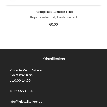
Pastapliiats Laknock Fine
Kirjutusvahendid
,
Pastapliiatsid
€
0.00
Kristallkotkas
Võidu tn 24a, Rakvere
E-R 9:00-18:00
L 10:00-14:00
+372 5553 0615
info@kristallkotkas.ee