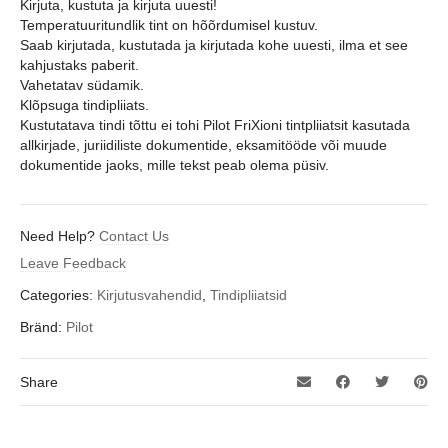
Kirjuta, kustuta ja kirjuta uuesti!
Temperatuuritundlik tint on hõõrdumisel kustuv.
Saab kirjutada, kustutada ja kirjutada kohe uuesti, ilma et see
kahjustaks paberit.
Vahetatav südamik.
Klõpsuga tindipliiats.
Kustutatava tindi tõttu ei tohi Pilot FriXioni tintpliiatsit kasutada
allkirjade, juriidiliste dokumentide, eksamitööde või muude
dokumentide jaoks, mille tekst peab olema püsiv.
Need Help?
Contact Us
Leave Feedback
Categories:
Kirjutusvahendid
,
Tindipliiatsid
Bränd:
Pilot
Share