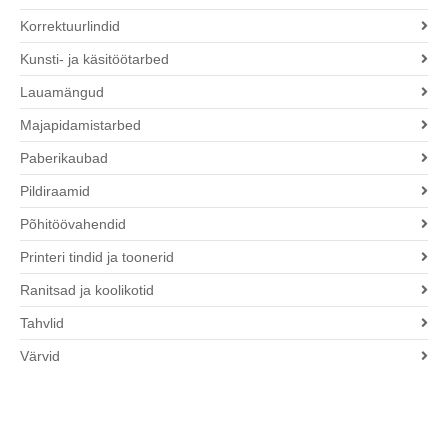
Korrektuurlindid
Kunsti- ja käsitöötarbed
Lauamängud
Majapidamistarbed
Paberikaubad
Pildiraamid
Põhitöövahendid
Printeri tindid ja toonerid
Ranitsad ja koolikotid
Tahvlid
Värvid