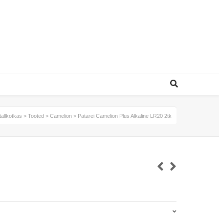
tallkotkas
>
Tooted
>
Camelion
>
Patarei Camelion Plus Alkaline LR20 2tk