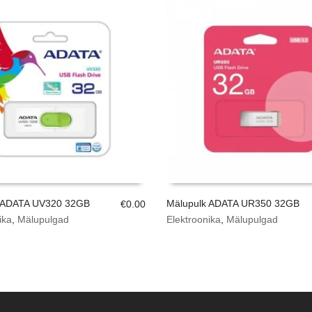
 ADATA UV320 32GB
Mälupulk ADATA UR350 32GB
€
0.00
ika
,
Mälupulgad
Elektroonika
,
Mälupulgad