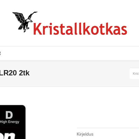
t
 LR20 2tk
Kris
Kirjeldus