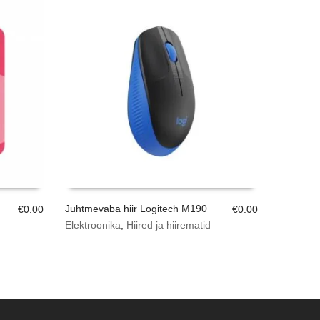
Juhtmevaba hiir Logitech M190
€
0.00
€
0.00
Elektroonika
,
Hiired ja hiirematid