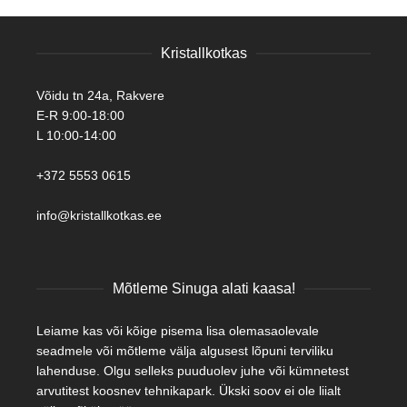
Kristallkotkas
Võidu tn 24a, Rakvere
E-R 9:00-18:00
L 10:00-14:00
+372 5553 0615
info@kristallkotkas.ee
Mõtleme Sinuga alati kaasa!
Leiame kas või kõige pisema lisa olemasaolevale
seadmele või mõtleme välja algusest lõpuni terviliku
lahenduse. Olgu selleks puuduolev juhe või kümnetest
arvutitest koosnev tehnikapark. Ükski soov ei ole liialt