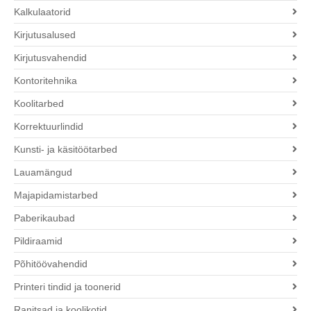
Kalkulaatorid
Kirjutusalused
Kirjutusvahendid
Kontoritehnika
Koolitarbed
Korrektuurlindid
Kunsti- ja käsitöötarbed
Lauamängud
Majapidamistarbed
Paberikaubad
Pildiraamid
Põhitöövahendid
Printeri tindid ja toonerid
Ranitsad ja koolikotid