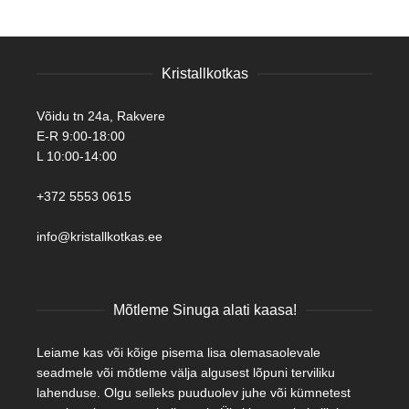
Kristallkotkas
Võidu tn 24a, Rakvere
E-R 9:00-18:00
L 10:00-14:00
+372 5553 0615
info@kristallkotkas.ee
Mõtleme Sinuga alati kaasa!
Leiame kas või kõige pisema lisa olemasaolevale
seadmele või mõtleme välja algusest lõpuni terviliku
lahenduse. Olgu selleks puuduolev juhe või kümnetest