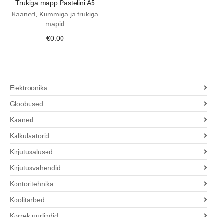
Trukiga mapp Pastelini A5
Kaaned
,
Kummiga ja trukiga
mapid
€
0.00
Elektroonika
Gloobused
Kaaned
Kalkulaatorid
Kirjutusalused
Kirjutusvahendid
Kontoritehnika
Koolitarbed
Korrektuurlindid