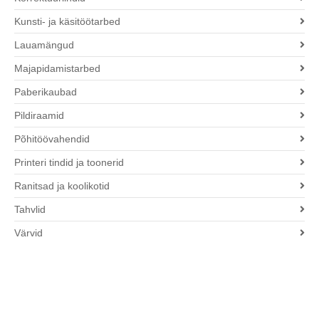
Kunsti- ja käsitöötarbed
Lauamängud
Majapidamistarbed
Paberikaubad
Pildiraamid
Põhitöövahendid
Printeri tindid ja toonerid
Ranitsad ja koolikotid
Tahvlid
Värvid